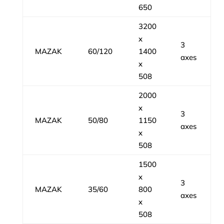
650
3200
x
3
MAZAK
60/120
1400
axes
x
508
2000
x
3
MAZAK
50/80
1150
axes
x
508
1500
x
3
MAZAK
35/60
800
axes
x
508