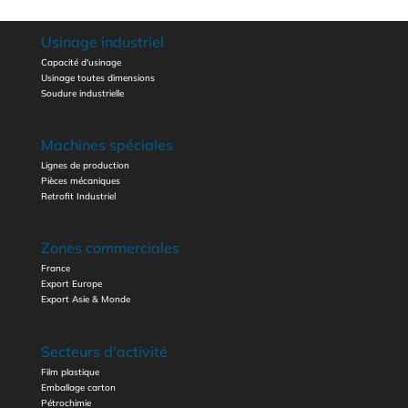
Usinage industriel
Capacité d'usinage
Usinage toutes dimensions
Soudure industrielle
Machines spéciales
Lignes de production
Pièces mécaniques
Retrofit Industriel
Zones commerciales
France
Export Europe
Export Asie & Monde
Secteurs d'activité
Film plastique
Emballage carton
Pétrochimie