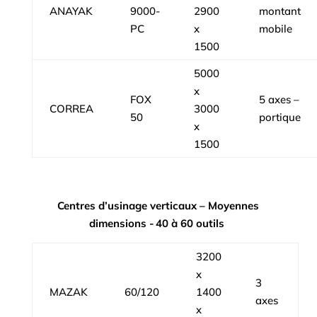
ANAYAK
9000-
2900
montant
PC
x
mobile
1500
5000
x
FOX
5 axes –
CORREA
3000
50
portique
x
1500
Centres d’usinage verticaux – Moyennes
dimensions - 40 à 60 outils
3200
x
3
MAZAK
60/120
1400
axes
x